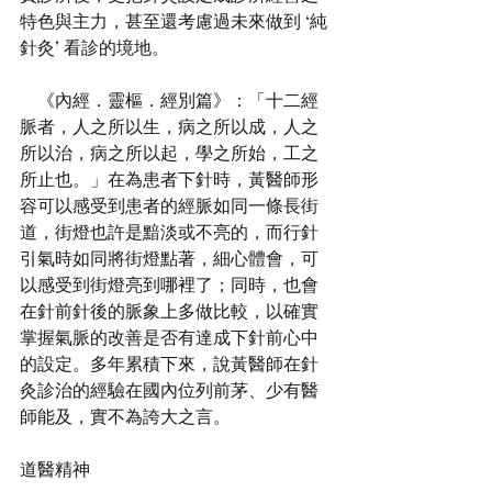
特色與主力，甚至還考慮過未來做到 ‘純
針灸’ 看診的境地。
    《內經．靈樞．經別篇》：「十二經
脈者，人之所以生，病之所以成，人之
所以治，病之所以起，學之所始，工之
所止也。」在為患者下針時，黃醫師形
容可以感受到患者的經脈如同一條長街
道，街燈也許是黯淡或不亮的，而行針
引氣時如同將街燈點著，細心體會，可
以感受到街燈亮到哪裡了；同時，也會
在針前針後的脈象上多做比較，以確實
掌握氣脈的改善是否有達成下針前心中
的設定。多年累積下來，說黃醫師在針
灸診治的經驗在國內位列前茅、少有醫
師能及，實不為誇大之言。
道醫精神