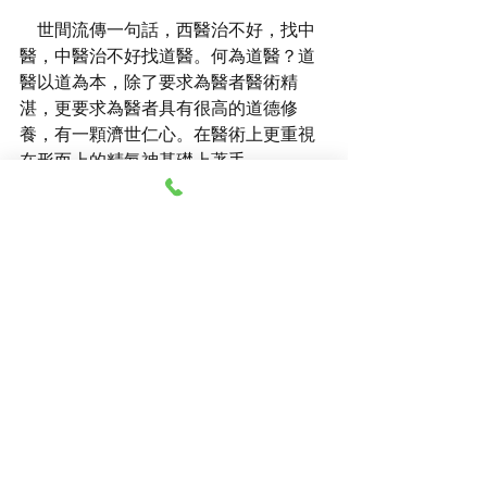
    世間流傳一句話，西醫治不好，找中
醫，中醫治不好找道醫。何為道醫？道
醫以道為本，除了要求為醫者醫術精
湛，更要求為醫者具有很高的道德修
養，有一顆濟世仁心。在醫術上更重視
在形而上的精氣神基礎上著手。
道家有道門「醫道」的原則，在原則面
前從不將道做人情。即 '道醫八不治'：
一、不誠不敬者不治
二、毀謗道醫者不治
三、不信道，不信因果者不治
四、重財輕命者不治
五、匪盜大惡、觸犯刑律之人不治
六、不聽善勸、無心改過者不治
七、不按照醫囑療程、治療、用藥的不
治。
八、聽信讒言，妄自改動治療計劃的，