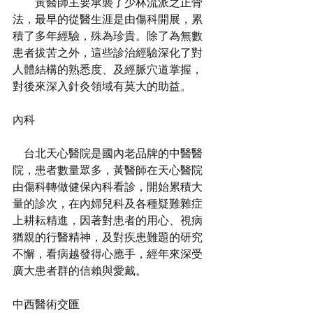
        黃醫師主要承襲了少林流派之正骨
法，最早的從醫生涯是由傷科開展，累
積了多年經驗，殊為珍貴。除了為無數
患者拔苦之外，這些診治經驗深化了對
人體結構的熟悉度、及經脈穴道掌握，
對後來深入針灸領域有莫大的助益。
內科
    台北天心醫院是國內老品牌的中醫醫
院，患者數量眾多，黃醫師在天心醫院
由傷科轉做健保內科看診，開始累積大
量的診次，在內婦兒科及各種疑難雜症
上耕耘精進，因著對患者的用心、視病
猶親的行醫精神，及對疾患難題的研究
不懈，看病越發得心應手，經年來深受
廣大患者群的信賴與愛戴。
中西醫術交匯