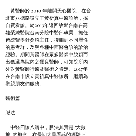
    黃醫師於 2010 年離開天心醫院，在台
北市八德路設立了黃祈真中醫診所，採
自費看診。於2013年返回故鄉台南在高
雄榮總醫院台南分院中醫部執業，擔任
傳統醫學針灸科主任，接觸到不同屬性
的患者群，及與各種中西醫會診的診治
經驗。期間黃醫師在眾多醫師中脫穎而
出獲選為院內之優良醫師，可知院所內
外對黃醫師行醫及醫術之肯定。2017年
在台南市設立黃祈真中醫診所，繼續為
鄉親朋友們服務。
醫術篇
脈法
    中醫四診八綱中，脈法其實是 ‘大數
據’ 的概念。在長期大量看診的經驗下，