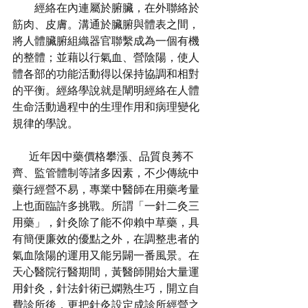
        經絡在內連屬於腑臟，在外聯絡於
筋肉、皮膚。溝通於臟腑與體表之間，
將人體臟腑組織器官聯繫成為一個有機
的整體；並藉以行氣血、營陰陽，使人
體各部的功能活動得以保持協調和相對
的平衡。經絡學說就是闡明經絡在人體
生命活動過程中的生理作用和病理變化
規律的學說。
      近年因中藥價格攀漲、品質良莠不
齊、監管體制等諸多因素，不少傳統中
藥行經營不易，專業中醫師在用藥考量
上也面臨許多挑戰。所謂「一針二灸三
用藥」，針灸除了能不仰賴中草藥，具
有簡便廉效的優點之外，在調整患者的
氣血陰陽的運用又能另闢一番風景。在
天心醫院行醫期間，黃醫師開始大量運
用針灸，針法針術已嫻熟生巧，開立自
費診所後，更把針灸設定成診所經營之