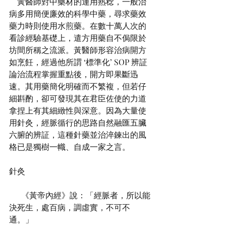
    黃醫師對中藥材的運用熟稔，一般治
病多用簡便廉效的科學中藥，尋求藥效
藥力時則使用水煎藥。在數十萬人次的
看診經驗基礎上，遣方用藥自不侷限於
坊間所稱之流派。黃醫師形容治病開方
如烹飪，經過他所謂 ‘標準化’ SOP 辨証
論治流程掌握重點後，開方即果斷迅
速。其用藥簡化明確而不繁複，但若仔
細斟酌，卻可發現其在君臣佐使的力道
拿捏上有其細緻性與深意。因為大量使
用針灸，經脈循行的思路自然融匯五臟
六腑的辨証，這種針藥並治淬鍊出的風
格已是獨樹一幟、自成一家之言。
針灸
      《黃帝內經》說：「經脈者，所以能
決死生，處百病，調虛實，不可不
通。」