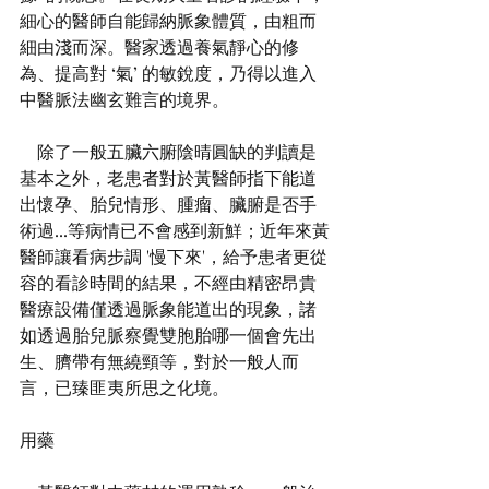
細心的醫師自能歸納脈象體質，由粗而
細由淺而深。醫家透過養氣靜心的修
為、提高對 ‘氣’ 的敏銳度，乃得以進入
中醫脈法幽玄難言的境界。
    除了一般五臟六腑陰晴圓缺的判讀是
基本之外，老患者對於黃醫師指下能道
出懷孕、胎兒情形、腫瘤、臟腑是否手
術過...等病情已不會感到新鮮；近年來黃
醫師讓看病步調 '慢下來'，給予患者更從
容的看診時間的結果，不經由精密昂貴
醫療設備僅透過脈象能道出的現象，諸
如透過胎兒脈察覺雙胞胎哪一個會先出
生、臍帶有無繞頸等，對於一般人而
言，已臻匪夷所思之化境。
用藥