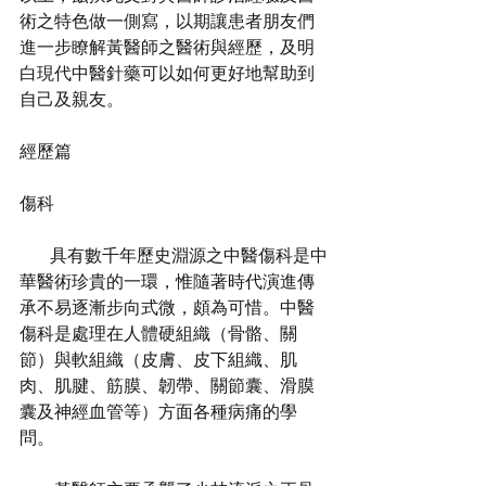
術之特色做一側寫，以期讓患者朋友們
進一步瞭解黃醫師之醫術與經歷，及明
白現代中醫針藥可以如何更好地幫助到
自己及親友。
經歷篇
傷科
       具有數千年歷史淵源之中醫傷科是中
華醫術珍貴的一環，惟隨著時代演進傳
承不易逐漸步向式微，頗為可惜。中醫
傷科是處理在人體硬組織（骨骼、關
節）與軟組織（皮膚、皮下組織、肌
肉、肌腱、筋膜、韌帶、關節囊、滑膜
囊及神經血管等）方面各種病痛的學
問。